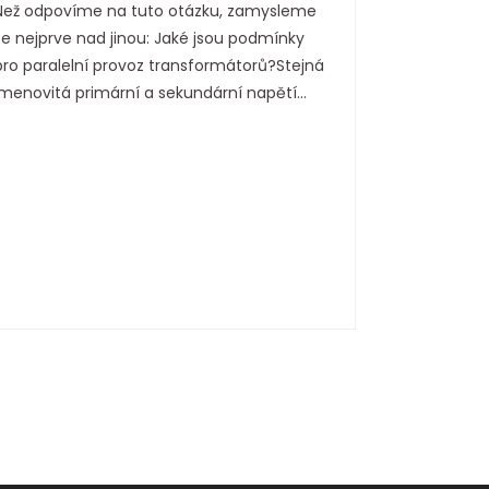
Než odpovíme na tuto otázku, zamysleme
provozu
se nejprve nad jinou: Jaké jsou podmínky
pro paralelní provoz transformátorů?Stejná
jmenovitá primární a sekundární napětí
Napěťové poměry transformátorů
pracujících paralelně musí být shodné.
Pokud se liší, budou se v t vyskytovat
cirkulační proudy