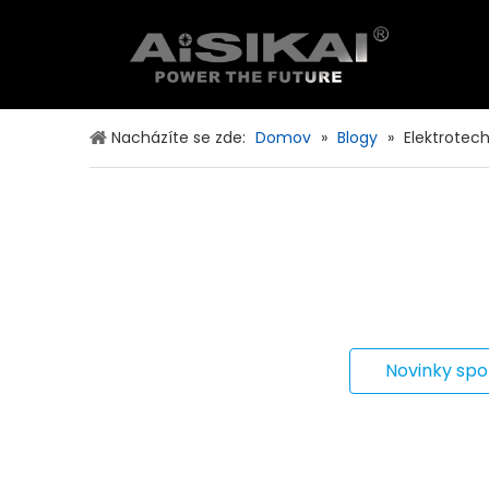
Nízkonapěťová distribuce energie
Nacházíte se zde:
Domov
»
Blogy
»
Elektrotech
Novinky spo