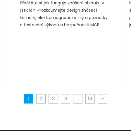
Přečtěte si, jak funguje zhášení oblouku v
oblouky
jističích. Prozkoumejte design zhášecí
komory, elektromagnetické síly a poznatky
o testování výkonu a bezpečnosti MCB.
2
3
4
14
»
1
...