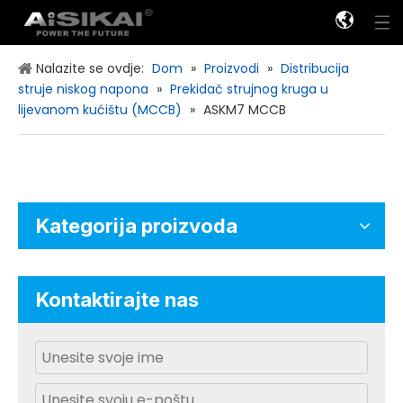
Nalazite se ovdje:
Dom
»
Proizvodi
»
Distribucija
struje niskog napona
»
Prekidač strujnog kruga u
Visokonaponska distribucija energije
lijevanom kućištu (MCCB)
»
ASKM7 MCCB
Kategorija proizvoda
Kontaktirajte nas