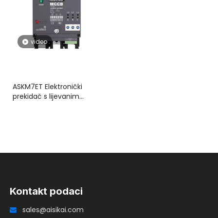
video
ASKM7ET Elektronički
prekidač s lijevanim
kućištem s integriranim
motoriziranim radom
Kontakt podaci
sales@aisikai.com
