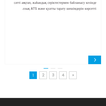
сәтті аяқтап, жаһандық серіктестермен байланысу кезінде
озық ATS және қуатты тарату шешімдерін көрсетті.
2
3
4
»
1