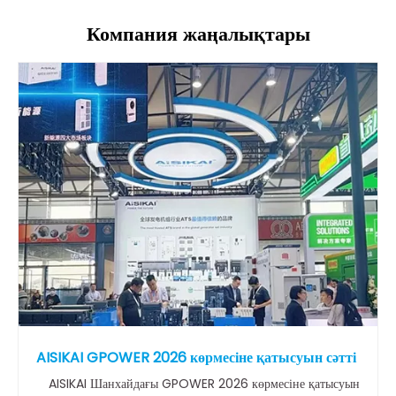
Компания жаңалықтары
AISIKAI GPOWER 2026 көрмесіне қатысуын сәтті
AISIKAI Шанхайдағы GPOWER 2026 көрмесіне қатысуын
аяқтады