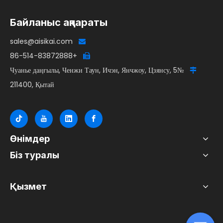
Байланыс ақпараты
sales@aisikai.com

+86-514-83872888

№5 Чуанье даңғылы, Ченжи Таун, Ичэн, Янчжоу, Цзянсу,

211400, Қытай
Өнімдер
Біз туралы
Қызмет