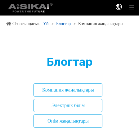
Сіз осындасыз:
Үй
»
Блогтар
»
Компания жаңалықтары
Жоғары вольтты электр қуатын тарату
Блогтар
Компания жаңалықтары
Электрлік білім
Өнім жаңалықтары