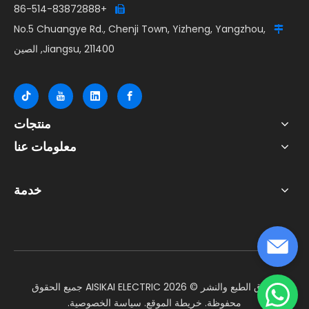
+86-514-83872888

No.5 Chuangye Rd., Chenji Town, Yizheng, Yangzhou,

Jiangsu, 211400, الصين
منتجات
معلومات عنا
خدمة
حقوق الطبع والنشر ©
2026
AISIKAI ELECTRIC جميع الحقوق
محفوظة.
خريطة الموقع
.
سياسة الخصوصية
.