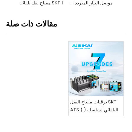
AIC-X موصل التيار المتردد الصناعي عالي التيار: نطاق 115A-800A
موصل التيار المتردد الصناعي AIC-X: نطاق 9A-95A
SKT 1 مفتاح نقل تلقائي بمحرك ( ATS )
مقالات ذات صلة
SKT ترقيات مفتاح النقل
التلقائي لسلسلة ( ATS )
2026