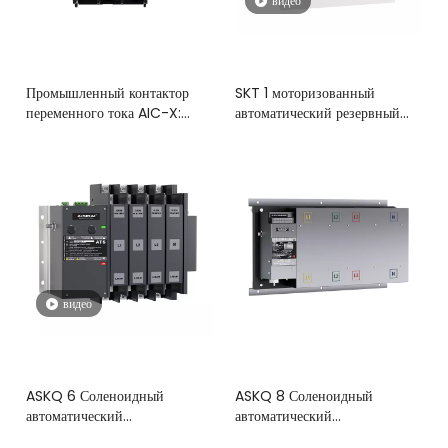
видео
Промышленный контактор
SKT 1 моторизованный
переменного тока AIC-X:
автоматический резервный
диапазон 9A–95A
переключатель ( ABP )
видео
ASKQ 6 Соленоидный
ASKQ 8 Соленоидный
автоматический
автоматический
переключатель резерва ( ABP
переключатель резерва( ABP )