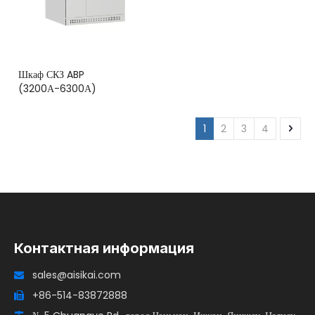
Шкаф СКЗ ABP
(3200А-6300А)
1
2
3
4
Контактная информация
sales@aisikai.com

+86-514-83872888
