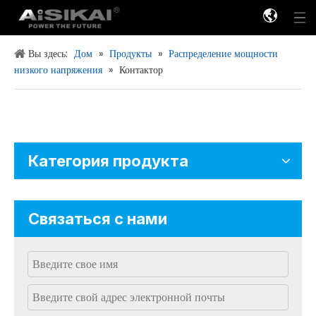
Вы здесь:
Дом
»
Продукты
»
Распределение мощности
низкого напряжения
»
Контактор
Распределение мощности низкого напряжения
Распределение мощности высокого напряжения
Категория продукта
Связаться с нами