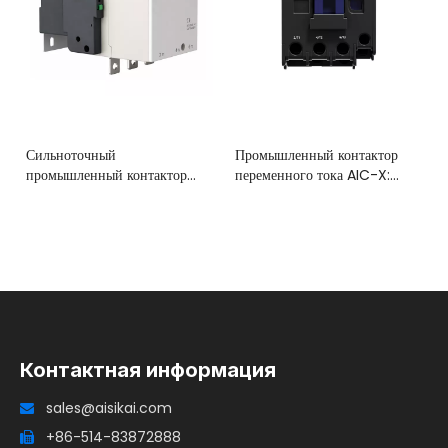
Сильноточный
Промышленный контактор
промышленный контактор
переменного тока AIC-X:
переменного тока AIC-X:
диапазон 9A–95A
диапазон 115–800 А
Контактная информация
sales@aisikai.com

+86-514-83872888
