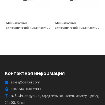
Миниатюрный
Миниатюрный
автоматический выключатель
автоматический выключатель
ASKB5 (MCB)
ASKB6 (MCB)
Контактная информация
sales@aisikai.com

+86-514-83872888

№ 5 Chuangye Rd., город Чэньцзи, Ичжэн, Янчжоу, Цзянсу,

211400, Китай