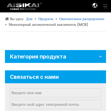
Вы здесь:
Дом
»
Продукты
»
Окончательное распределение
»
Миниатюрный автоматический выключатель (MCB)
Распределение мощности низкого напряжения
Распределение мощности высокого напряжения
Категория продукта
Связаться с нами